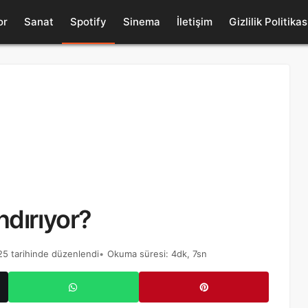
or
Sanat
Spotify
Sinema
İletişim
Gizlilik Politikas
SPOR
Aylara Göre Doğan Futbolcular: 12 Aylık
dırıyor?
Ünlü Futbolcular Listesi
Temmuz 23, 2026
Blog Punta
25 tarihinde düzenlendi
Okuma süresi: 4dk, 7sn