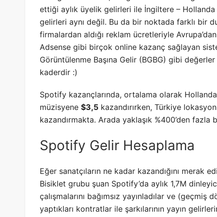
ettiği aylık üyelik gelirleri ile İngiltere – Hollan
gelirleri aynı değil. Bu da bir noktada farklı bi
firmalardan aldığı reklam ücretleriyle Avrupa’dan
Adsense gibi birçok online kazanç sağlayan sist
Görüntülenme Başına Gelir (BGBG) gibi değerler 
kaderdir :)
Spotify kazançlarında, ortalama olarak Hollanda
müzisyene
$3,5
kazandırırken, Türkiye lokasyon
kazandırmakta. Arada yaklaşık %400’den fazla b
Spotify Gelir Hesaplama
Eğer sanatçıların ne kadar kazandığını merak e
Bisiklet grubu şuan Spotify’da aylık 1,7M dinleyi
çalışmalarını bağımsız yayınladılar ve (geçmiş 
yaptıkları kontratlar ile şarkılarının yayın gelirle