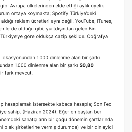
da gibi Avrupa ülkelerinden elde ettiği aylık üyelik
r durum ortaya koymakta; Spotify Türkiye’deki
 aldığı reklam ücretleri aynı değil. YouTube, iTunes,
emlerde olduğu gibi, yurtdışından gelen Bin
Türkiye’ye göre oldukça cazip şekilde. Coğrafya
 lokasyonundan 1.000 dinlenme alan bir şarkı
undan 1.000 dinlenme alan bir şarkı
$0,80
ir fark mevcut.
dip hesaplamak istersekte kabaca hesapla; Son Feci
ciye sahip. (Haziran 2024). Eğer en baştan beri
dönemdeki sanatçıların bir çoğu dönemin şartlarında
rini plak şirketlerine vermiş durumda) ve bir dinleyici