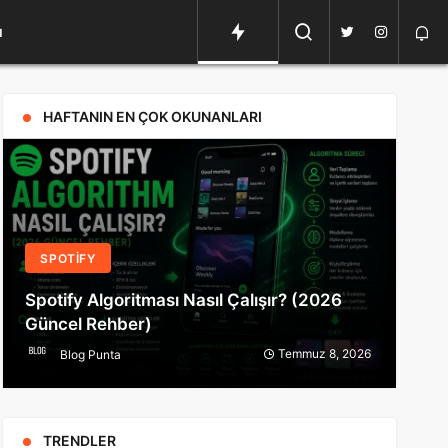
ı
HAFTANIN EN ÇOK OKUNANLARI
SPOTIFY
S
Spotify Algoritması Nasıl Çalışır? (2026
Spo
Güncel Rehber)
Reh
Temmuz 8, 2026
Blog Punta
TRENDLER