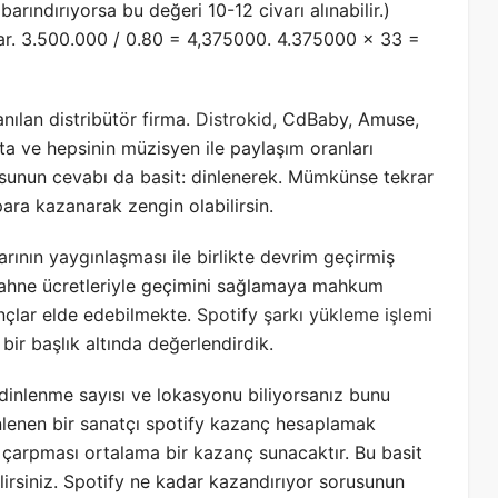
arındırıyorsa bu değeri 10-12 civarı alınabilir.)
par. 3.500.000 / 0.80 = 4,375000. 4.375000 x 33 =
nılan distribütör firma.
Distrokid,
CdBaby, Amuse,
ta ve hepsinin müzisyen ile paylaşım oranları
usunun cevabı da basit: dinlenerek. Mümkünse tekrar
para kazanarak zengin olabilirsin.
rının yaygınlaşması ile birlikte devrim geçirmiş
hne ücretleriyle geçimini sağlamaya mahkum
zançlar elde edebilmekte.
Spotify şarkı yükleme işlemi
 bir başlık altında değerlendirdik.
inlenme sayısı ve lokasyonu biliyorsanız bunu
lenen bir sanatçı spotify kazanç hesaplamak
e çarpması ortalama bir kazanç sunacaktır. Bu basit
irsiniz. Spotify ne kadar kazandırıyor sorusunun