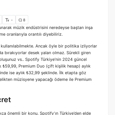
-
8
narak müzik endüstrisini neredeyse baştan inşa
 oranlarıyla orantılı diyebiliriz.
kullanılabilmekte. Ancak öyle bir politika izliyorlar
da bırakıyorlar desek yalan olmaz. Sürekli giren
 oluşunuz vs.. Spotify Türkiye’nin 2024 güncel
ık ₺59,99, Premium Duo (çift kişilik hesap) aylık
inde ise aylık ₺32,99 şeklinde. İlk etapta göz
 üyelikten müzisyene yapacağı ödeme ile Premium
cret
kça önemli bir konu. Spotify’ın Türkiye’den elde