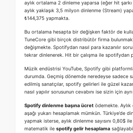
aylık ortalama 2 dinleme yaparsa (eğer hit şarkı b
aylık yaklaşık 3,5 milyon dinlenme (Stream) ya
₺144,375 yapmakta.
Bu ortalama hesapta bir değişken faktör de kulla
TuneCore gibi birçok distribütör firma bulunmak
değişmekte. Spotifydan nasıl para kazanılır sor
tekrar dinlenerek. Hit bir çalışma ile spotifydan 
Müzik endüstrisi YouTube, Spotify gibi platformla
durumda. Geçmiş dönemde neredeyse sadece sa
edilmiş sanatçılar, spotify gelirleri ile güzel ka
nasıl yapılır sorusunun cevabını ise sizin için ayrı
Spotify dinlenme başına ücret
ödemekte. Aylık d
aşağı yukarı hesaplamak mümkün. Türkiye’de din
yapmak isterse, aylık dinlenme sayısını 0,80$ il
matematik ile
spotify gelir hesaplama
sağlayabil