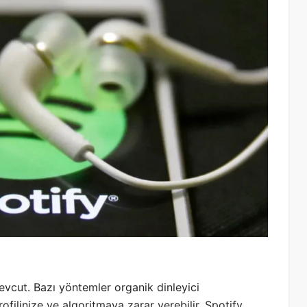
evcut. Bazı yöntemler organik dinleyici
ofilinize ve algoritmaya zarar verebilir. Spotify