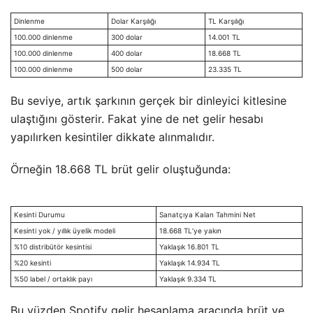
Dinlenme
Dolar Karşılığı
TL Karşılığı
100.000 dinlenme
300 dolar
14.001 TL
100.000 dinlenme
400 dolar
18.668 TL
100.000 dinlenme
500 dolar
23.335 TL
Bu seviye, artık şarkının gerçek bir dinleyici kitlesine
ulaştığını gösterir. Fakat yine de net gelir hesabı
yapılırken kesintiler dikkate alınmalıdır.
Örneğin 18.668 TL brüt gelir oluştuğunda:
Kesinti Durumu
Sanatçıya Kalan Tahmini Net
Kesinti yok / yıllık üyelik modeli
18.668 TL’ye yakın
%10 distribütör kesintisi
Yaklaşık 16.801 TL
%20 kesinti
Yaklaşık 14.934 TL
%50 label / ortaklık payı
Yaklaşık 9.334 TL
Bu yüzden Spotify gelir hesaplama aracında brüt ve