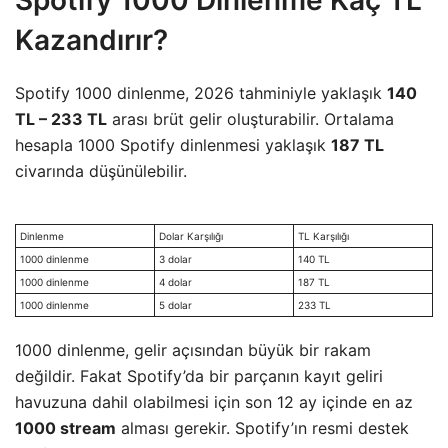
Spotify 1000 Dinlenme Kaç TL
Kazandırır?
Spotify 1000 dinlenme, 2026 tahminiyle yaklaşık
140
TL – 233 TL
arası brüt gelir oluşturabilir. Ortalama
hesapla 1000 Spotify dinlenmesi yaklaşık
187 TL
civarında düşünülebilir.
Dinlenme
Dolar Karşılığı
TL Karşılığı
1000 dinlenme
3 dolar
140 TL
1000 dinlenme
4 dolar
187 TL
1000 dinlenme
5 dolar
233 TL
1000 dinlenme, gelir açısından büyük bir rakam
değildir. Fakat Spotify’da bir parçanın kayıt geliri
havuzuna dahil olabilmesi için son 12 ay içinde en az
1000 stream
alması gerekir. Spotify’ın resmi destek