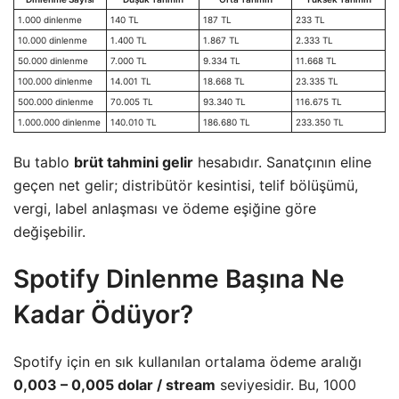
1.000 dinlenme
140 TL
187 TL
233 TL
10.000 dinlenme
1.400 TL
1.867 TL
2.333 TL
50.000 dinlenme
7.000 TL
9.334 TL
11.668 TL
100.000 dinlenme
14.001 TL
18.668 TL
23.335 TL
500.000 dinlenme
70.005 TL
93.340 TL
116.675 TL
1.000.000 dinlenme
140.010 TL
186.680 TL
233.350 TL
Bu tablo
brüt tahmini gelir
hesabıdır. Sanatçının eline
geçen net gelir; distribütör kesintisi, telif bölüşümü,
vergi, label anlaşması ve ödeme eşiğine göre
değişebilir.
Spotify Dinlenme Başına Ne
Kadar Ödüyor?
Spotify için en sık kullanılan ortalama ödeme aralığı
0,003 – 0,005 dolar / stream
seviyesidir. Bu, 1000